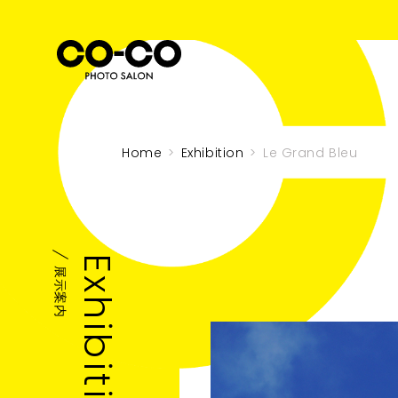
Home
Exhibition
Le Grand Bleu
Exhibition
展示案内