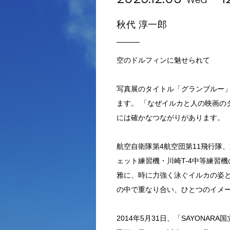
秋代 淳一郎
空のドルフィンに魅せられて
写真展のタイトル「グランブルー
ます。 「なぜイルカと人の映画の
には確かなつながりがあります。
航空自衛隊第4航空団第11飛行隊
ェット練習機・川崎T-4中等練習
雅に、時に力強く泳ぐイルカの姿
の中で重なり合い、ひとつのイメ
2014年5月31日、「SAYONA