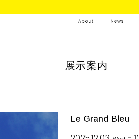
About
News
展示案内
Le Grand Bleu
2025.12.03
- 12
Wed